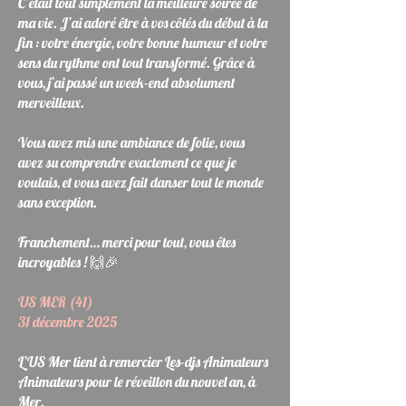
C’était tout simplement la meilleure soirée de
ma vie. J’ai adoré être à vos côtés du début à la
fin : votre énergie, votre bonne humeur et votre
sens du rythme ont tout transformé. Grâce à
vous, j’ai passé un week-end absolument
merveilleux.
Vous avez mis une ambiance de folie, vous
avez su comprendre exactement ce que je
voulais, et vous avez fait danser tout le monde
sans exception.
Franchement… merci pour tout, vous êtes
incroyables ! 🙌🎉
US MER (41)
31 décembre 2025
L’
US Mer
tient à remercier
Les-djs Animateurs
Animateurs
pour le réveillon du nouvel an, à
Mer.