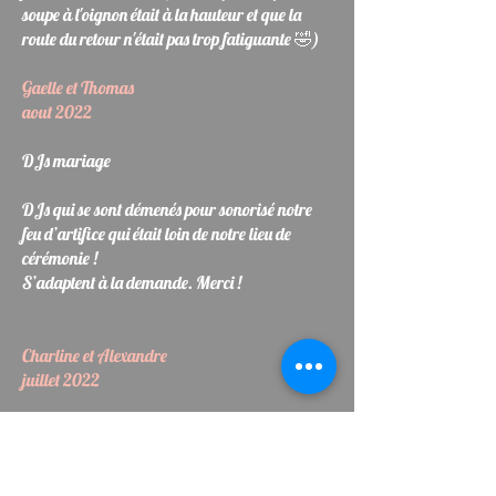
soupe à l'oignon était à la hauteur et que la
route du retour n'était pas trop fatiguante 🤣)
Gaelle et Thomas
aout 2022
DJs mariage
DJs qui se sont démenés pour sonorisé notre
feu d’artifice qui était loin de notre lieu de
cérémonie !
S’adaptent à la demande. Merci !
Charline et Alexandre
juillet 2022
DJ très professionnel
DJ très professionnel, très à l'écoute des mariés,
toujours une solution aux problèmes.