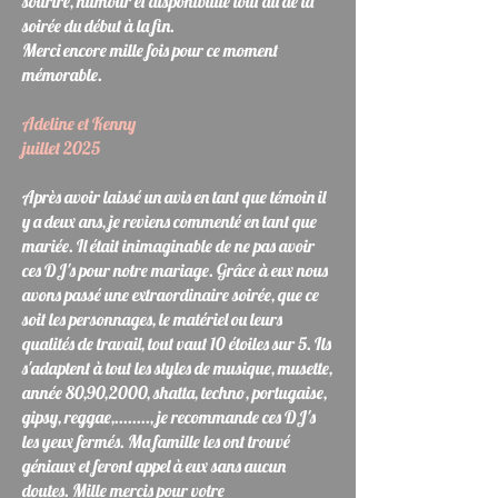
sourire, humour et disponibilité tout au de la
soirée du début à la fin.
Merci encore mille fois pour ce moment
mémorable.
Adeline et Kenny
juillet 2025
Après avoir laissé un avis en tant que témoin il
y a deux ans, je reviens commenté en tant que
mariée. Il était inimaginable de ne pas avoir
ces DJ's pour notre mariage. Grâce à eux nous
avons passé une extraordinaire soirée, que ce
soit les personnages, le matériel ou leurs
qualités de travail, tout vaut 10 étoiles sur 5. Ils
s'adaptent à tout les styles de musique, musette,
année 80,90,2000, shatta, techno, portugaise,
gipsy, reggae,........, je recommande ces DJ's
les yeux fermés. Ma famille les ont trouvé
géniaux et feront appel à eux sans aucun
doutes. Mille mercis pour votre