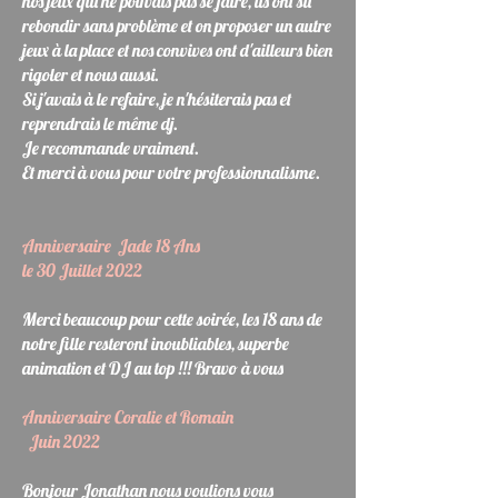
nos jeux qui ne pouvais pas se faire, ils ont su
rebondir sans problème et on proposer un autre
jeux à la place et nos convives ont d'ailleurs bien
rigoler et nous aussi.
Si j'avais à le refaire, je n'hésiterais pas et
reprendrais le même dj.
Je recommande vraiment.
Et merci à vous pour votre professionnalisme.​
​Anniversaire Jade 18 Ans
le 30 Juillet 2022
Merci beaucoup pour cette soirée, les 18 ans de
notre fille resteront inoubliables, superbe
animation et DJ au top !!! Bravo à vous
​Anniversaire Coralie et Romain
Juin 2022
Bonjour Jonathan nous voulions vous