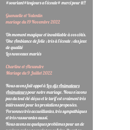
#souriant#toujours a l'écoute# merci pour tt!!
Guenaelle et Valentin
mariage du 19 Novembre 2022
Un moment magique et inoubliable à vos côtés.
Une Ambiance de folie ; très à l'écoute ; des jeux
de qualité
Les nouveaux mariés
​Charline et Alexandre
Mariage du 9 Juillet 2022
Nous avons fait appel à
Les-djs Animateurs
Animateurs
pour notre mariage. Nous n'avons
pas du tout été déçus et le tarif est vraiment très
intéressant pour les prestations proposées.
Personnes très accueillantes, très sympathiques
et très rassurantes aussi.
Nous avons eu quelques problèmes pour un de