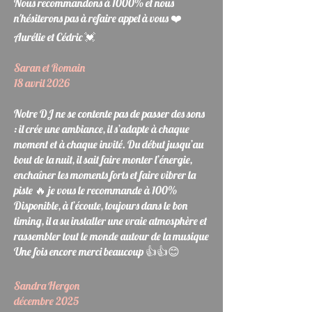
Nous recommandons à 1000% et nous
n'hésiterons pas à refaire appel à vous ❤️
Aurélie et Cédric 💓
Saran et Romain
18 avril 2026
Notre DJ ne se contente pas de passer des sons
: il crée une ambiance, il s’adapte à chaque
moment et à chaque invité. Du début jusqu’au
bout de la nuit, il sait faire monter l’énergie,
enchaîner les moments forts et faire vibrer la
piste 🔥 je vous le recommande à 100%
Disponible, à l’écoute, toujours dans le bon
timing, il a su installer une vraie atmosphère et
rassembler tout le monde autour de la musique
Une fois encore merci beaucoup 👍👍😊
Sandra Hergon
décembre 2025