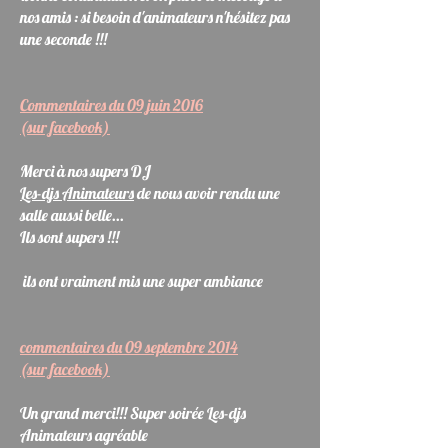
nos amis : si besoin d'animateurs n'hésitez pas
une seconde !!!
Commentaires du 09 juin 2016
(sur facebook)
Merci à nos supers DJ
Les-djs Animateurs
de nous avoir rendu une
salle aussi belle...
Ils sont supers !!!
ils ont vraiment mis une super ambiance
commentaires du 09 septembre 2014
(sur facebook)
Un grand merci!!! Super soirée
Les-djs
Animateurs
agréable