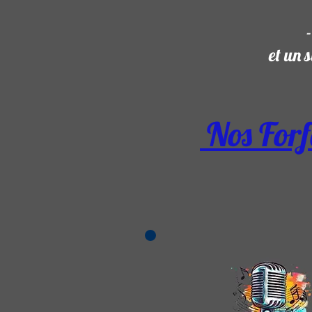
et un s
Nos Forf