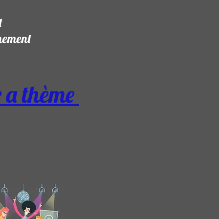
t
vénement
e a thème