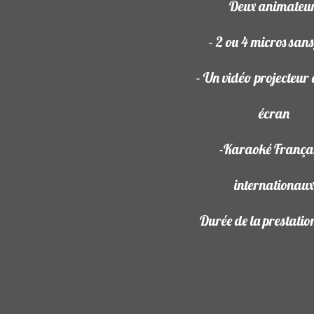
Deux animateu
- 2 ou 4 micros sans 
- Un vidéo projecteur 
écran
-Karaoké Françai
internationau
Durée de la prestati