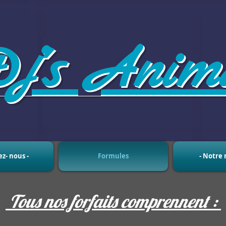
j's Anima
ez- nous -
Formules
- Notre 
Tous nos forfaits comprennent :