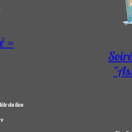
é »
Soir
"As
ète du lieu
re