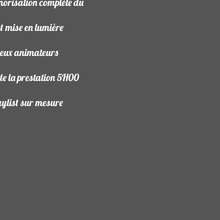
norisation complète du
et mise en lumière
eux animateurs
de la prestation 5H00
aylist sur mesure