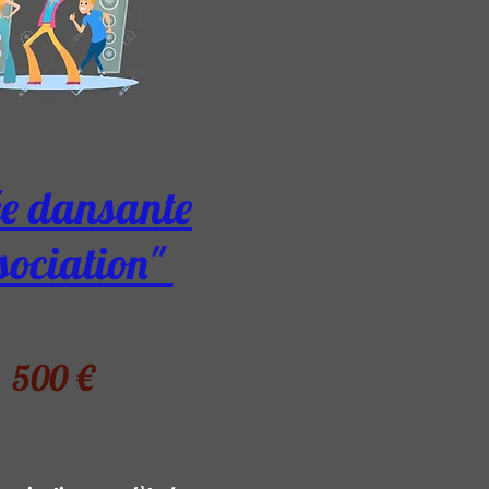
ée dansante
sociation"
500 €