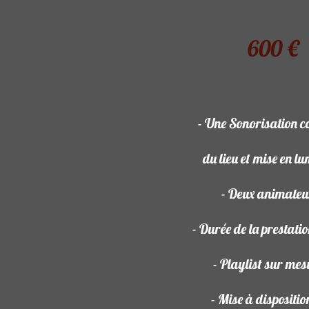
600 €
- Une Sonorisation c
du lieu et mise en l
- Deux animate
- Durée de la prestat
- Playlist sur me
- Mise à dispositio