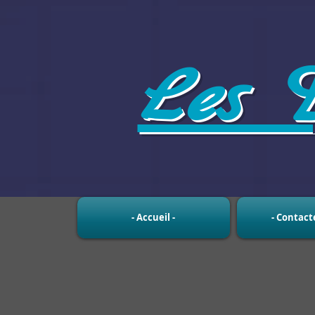
Les D
- Accueil -
- Contact