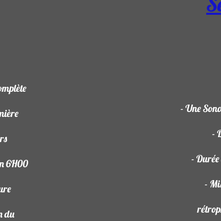
S
omplète
- Une Sono
umière
- 
urs
- Durée
ion 6H00
- Mi
sure
rétrop
n du