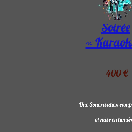
Soirée
«
Karaok
400 €
- Une Sonorisation compl
et mise en lumiè