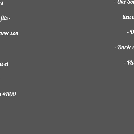
- Une So
rs
lieu 
fils -
- D
avec son
- Durée 
- Pl
s et
x
on 4H00